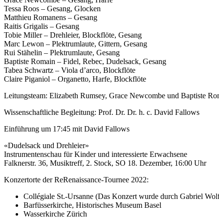
Tessa Roos – Gesang, Glocken
Matthieu Romanens – Gesang
Raitis Grigalis – Gesang
Tobie Miller – Drehleier, Blockflöte, Gesang
Marc Lewon – Plektrumlaute, Gittern, Gesang
Rui Stähelin – Plektrumlaute, Gesang
Baptiste Romain – Fidel, Rebec, Dudelsack, Gesang
Tabea Schwartz – Viola d’arco, Blockflöte
Claire Piganiol – Organetto, Harfe, Blockflöte
Leitungsteam: Elizabeth Rumsey, Grace Newcombe und Baptiste Ro
Wissenschaftliche Begleitung: Prof. Dr. Dr. h. c. David Fallows
Einführung um 17:45 mit David Fallows
«Dudelsack und Drehleier»
Instrumentenschau für Kinder und interessierte Erwachsene
Falknerstr. 36, Musiktreff, 2. Stock, SO 18. Dezember, 16:00 Uhr
Konzertorte der ReRenaissance-Tournee 2022:
Collégiale St.-Ursanne (Das Konzert wurde durch Gabriel Wolfe
Barfüsserkirche, Historisches Museum Basel
Wasserkirche Zürich