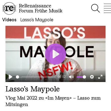
ReRenaissance
Forum Frühe Musik
Videos
Lasso’s Maypole
Play
06:12
Play
Mute
Settings
Enter
Lasso’s Maypole
fullscr
Vlog Mai 2022 zu «Im Mayen» – Lasso zum
Mitsingen