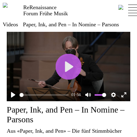
ReRenaissance
Forum Frühe Musik
Videos
Paper, Ink, and Pen – In Nomine – Parsons
Play
01:56
Play
Mute
Settings
Enter
Paper, Ink, and Pen – In Nomine –
fullscr
Parsons
Aus «Paper, Ink, and Pen» – Die fünf Stimmbücher