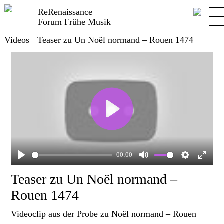
ReRenaissance
Forum Frühe Musik
Videos
Teaser zu Un Noël normand – Rouen 1474
Play
00:00
Play
Mute
Settings
Enter
Teaser zu Un Noël normand –
fullscr
Rouen 1474
Videoclip aus der Probe zu Noël normand – Rouen