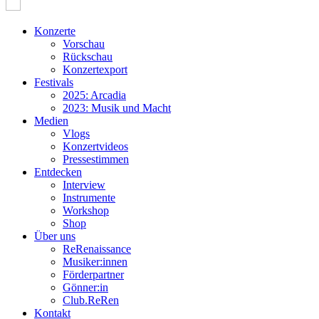
Konzerte
Vorschau
Rückschau
Konzertexport
Festivals
2025: Arcadia
2023: Musik und Macht
Medien
Vlogs
Konzertvideos
Pressestimmen
Entdecken
Interview
Instrumente
Workshop
Shop
Über uns
ReRenaissance
Musiker:innen
Förderpartner
Gönner:in
Club.ReRen
Kontakt