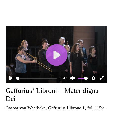
Play
03:47
Play
Mute
Settings
Enter
Gaffurius‘ Libroni – Mater digna
fullscr
Dei
Gaspar van Weerbeke, Gaffurius Librone 1, fol. 115v–