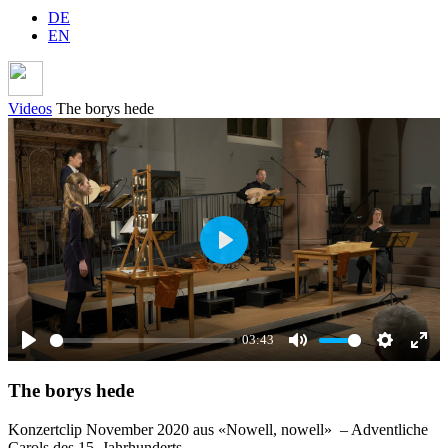
DE
EN
Videos
The borys hede
Play
03:43
Play
Mute
Settings
Ente
The borys hede
full
Konzertclip November 2020 aus «Nowell, nowell» – Adventliche
Carols des 15. Jahrhunderts