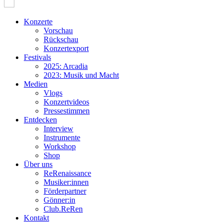
Konzerte
Vorschau
Rückschau
Konzertexport
Festivals
2025: Arcadia
2023: Musik und Macht
Medien
Vlogs
Konzertvideos
Pressestimmen
Entdecken
Interview
Instrumente
Workshop
Shop
Über uns
ReRenaissance
Musiker:innen
Förderpartner
Gönner:in
Club.ReRen
Kontakt