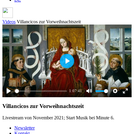
Videos
Villancicos zur Vorweihnachtszeit
Play
1:07:41
Play
Mute
Settings
Ente
Villancicos zur Vorweihnachtszeit
full
Livestream von November 2021; Start Musik bei Minute 6.
Newsletter
Kontakt