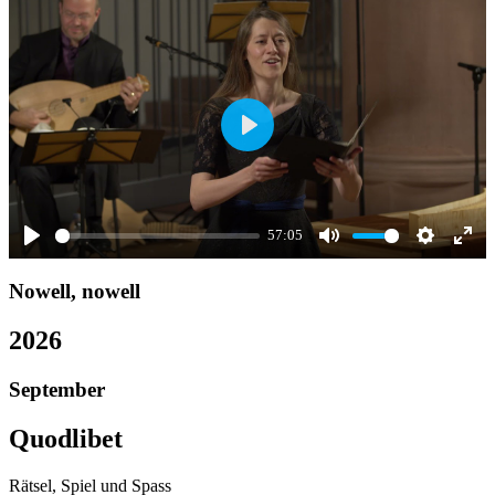
Play
57:05
Play
Mute
Settings
Ente
Nowell, nowell
full
2026
September
Quodlibet
Rätsel, Spiel und Spass