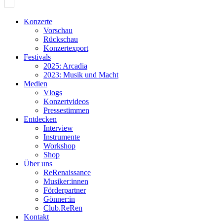
Konzerte
Vorschau
Rückschau
Konzertexport
Festivals
2025: Arcadia
2023: Musik und Macht
Medien
Vlogs
Konzertvideos
Pressestimmen
Entdecken
Interview
Instrumente
Workshop
Shop
Über uns
ReRenaissance
Musiker:innen
Förderpartner
Gönner:in
Club.ReRen
Kontakt